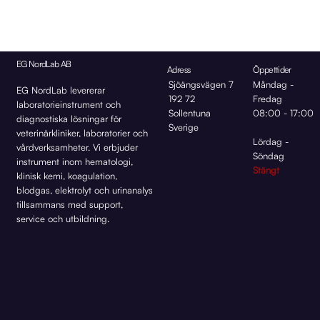
EG NordLab AB
Adress
Öppettider
Sjöängsvägen 7
Måndag -
EG NordLab levererar
192 72
Fredag
laboratorieinstrument och
Sollentuna
08:00 - 17:00
diagnostiska lösningar för
Sverige
veterinärkliniker, laboratorier och
Lördag -
vårdverksamheter. Vi erbjuder
Söndag
instrument inom hematologi,
Stängt
klinisk kemi, koagulation,
blodgas, elektrolyt och urinanalys
tillsammans med support,
service och utbildning.