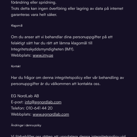
förändring eller spridning.
Trots detta kan ingen överföring eller lagring av data på internet
garanteras vara helt säker.
Klagomål
Om du anser att vi behandlar dina personuppgifter på ett
felaktigt sätt har du rätt att lämna klagomål till
Integritetsskyddsmyndigheten (IMY).
Webbplats:
www.imy.se
Kontakt
Har du frågor om denna integritetspolicy eller vår behandling av
personuppgifter är du välkommen att kontakta oss.
EG NordLab AB
E-post:
info@egnordlab.com
Telefon: 010-641 44 20
Webbplats:
www.egnordlab.com
Ändringar i denna policy
Vi förbehåller oss rätten att uppdatera denna integritetspolicy vid