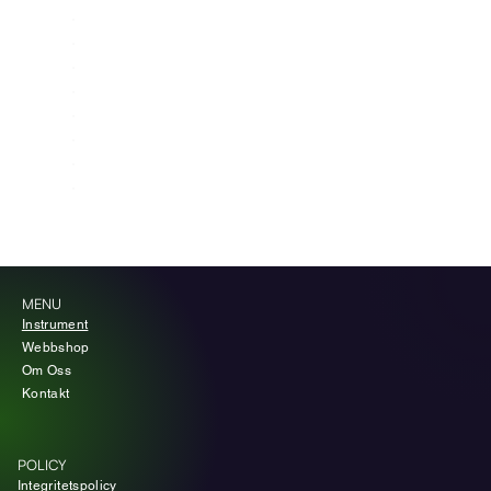
Helblod, serum, plasma
PROVMATERIAL
<12 minuter
RESULTATTID
Upp till 17 parametrar
PARAMETRAR
100 µL
PROVVOLYM
30+ förinstallerade
DJURPROFILER
Färdiga testrotorer
REAGENS
Inbyggd
CENTRIFUG
21,3 × 22,0 × 19,2 cm
MÅTT (B × D × H)
4,2 kg
VIKT
MENU
Instrument
Webbshop
Om Oss
Kontakt
POLICY
Integritetspolicy